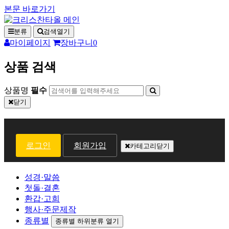
본문 바로가기
분류
검색열기
마이페이지
장바구니
0
상품 검색
상품명
필수
닫기
회
원
로그인
회원가입
카테고리닫기
로
그
성경·말씀
첫돌·결혼
인
환갑·고희
행사·주문제작
종류별
종류별 하위분류 열기