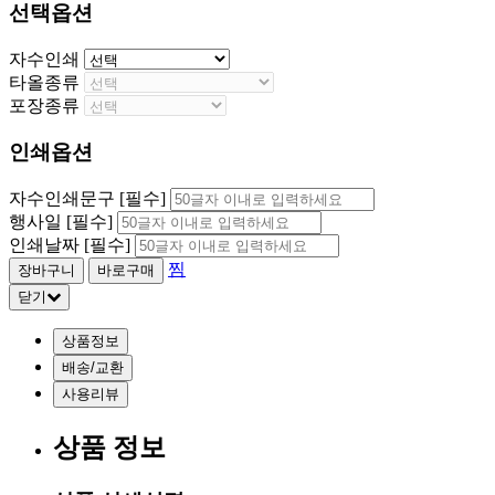
선택옵션
자수인쇄
타올종류
포장종류
인쇄옵션
자수인쇄문구
[필수]
행사일
[필수]
인쇄날짜
[필수]
찜
닫기
상품정보
배송/교환
사용리뷰
상품 정보