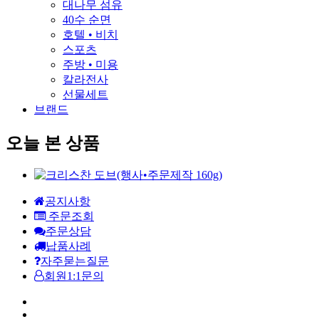
대나무 섬유
40수 순면
호텔 • 비치
스포츠
주방 • 미용
칼라전사
선물세트
브랜드
오늘 본 상품
공지사항
주문조회
주문상담
납품사례
자주묻는질문
회원1:1문의