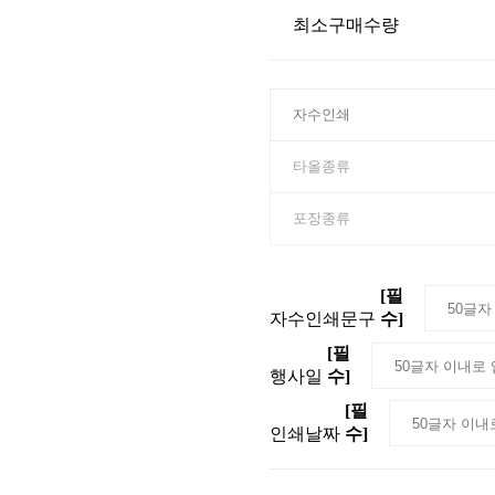
최소구매수량
[필
자수인쇄문구
수]
[필
행사일
수]
[필
인쇄날짜
수]