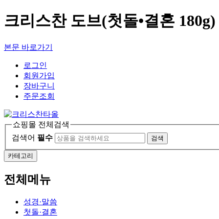
크리스찬 도브(첫돌•결혼 180g)
본문 바로가기
로그인
회원가입
장바구니
주문조회
쇼핑몰 전체검색
검색어
필수
검색
카테고리
전체메뉴
성경·말씀
첫돌·결혼