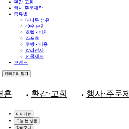
환갑·고희
행사·주문제작
종류별
대나무 섬유
40수 순면
호텔 • 비치
스포츠
주방 • 미용
칼라전사
선물세트
브랜드
카테고리 닫기
결혼
환갑·고희
행사·주문
마이메뉴
오늘 본 상품
장바구니