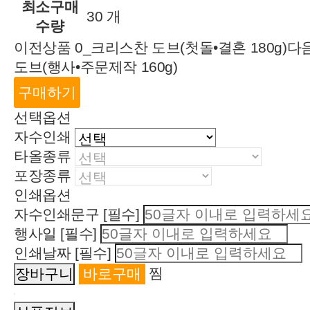
최소구매
30 개
수량
이전상품
0_크리스찬 도브(첫돌•결혼 180g)
다
도브(행사•주문제작 160g)
구매하기
선택옵션
자수인쇄
타올종류
포장종류
인쇄옵션
자수인쇄문구
[필수]
행사일
[필수]
인쇄날짜
[필수]
찜